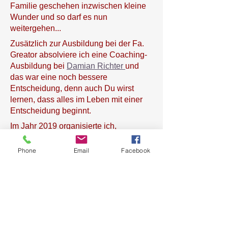
Familie geschehen inzwischen kleine
Wunder und so darf es nun
weitergehen...
Zusätzlich zur Ausbildung bei der Fa.
Greator absolviere ich eine Coaching-
Ausbildung bei
Damian Richter
und
das war eine noch bessere
Entscheidung, denn auch Du wirst
lernen, dass alles im Leben mit einer
Entscheidung beginnt.
Im Jahr 2019 organisierte ich,
zusammen mit einem anderen
Unternehmen aus Meerbusch, ein
Phone
Email
Facebook
Event zu Gunsten des Skate- und
Bikeparks. Dieses stand unter dem
Motto: „Circle of Life" - Sport für Körper,
Geist und Seele sowie „Circle of Life" -
Jugend in Bewegung. Seitdem
fasziniert mich dieser Gedanke des
„Circle of Life" und daher entschied ich